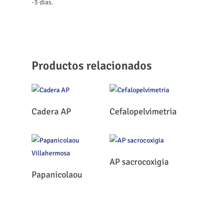
-3 días.
Productos relacionados
Leer Más
Leer Más
Cadera AP
Cefalopelvimetria
Leer Más
AP sacrocoxigia
Leer Más
Papanicolaou