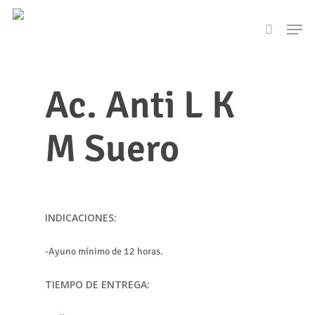
Skip
Men
to
search
main
content
Ac. Anti L K
M Suero
INDICACIONES:
-Ayuno mínimo de 12 horas.
TIEMPO DE ENTREGA: