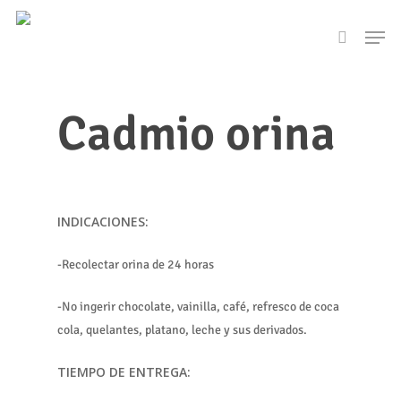
Skip
Men
to
search
main
content
Cadmio orina
INDICACIONES:
-Recolectar orina de 24 horas
-No ingerir chocolate, vainilla, café, refresco de coca
cola, quelantes, platano, leche y sus derivados.
TIEMPO DE ENTREGA: