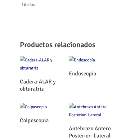
-10 días.
Productos relacionados
Leer Más
Endoscopía
Leer Más
Cadera-ALAR y
obturatriz
Leer Más
Colposcopia
Leer Más
Antebrazo Antero
Posterior- Lateral