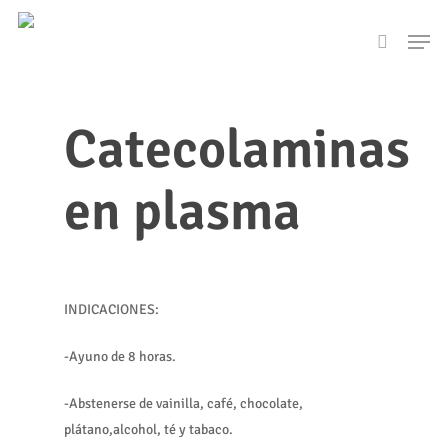
Skip
Men
to
search
main
content
Catecolaminas
en plasma
INDICACIONES:
-Ayuno de 8 horas.
-Abstenerse de vainilla, café, chocolate,
plátano,alcohol, té y tabaco.