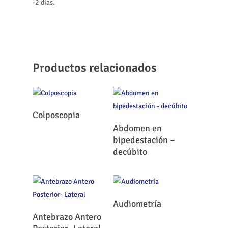
-2 días.
Productos relacionados
Leer Más
Colposcopia
Leer Más
Abdomen en
bipedestación –
decúbito
Leer Más
Audiometría
Leer Más
Antebrazo Antero