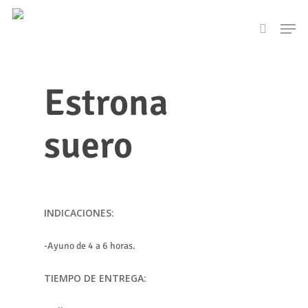
Skip
Men
to
search
main
content
Estrona
suero
INDICACIONES:
-Ayuno de 4 a 6 horas.
TIEMPO DE ENTREGA: