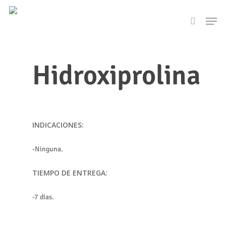
Skip
Men
to
search
main
content
Hidroxiprolina
INDICACIONES:
-Ninguna.
TIEMPO DE ENTREGA:
-7 días.