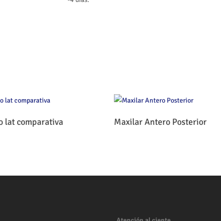
Leer Más
Leer Más
o lat comparativa
Maxilar Antero Posterior
Atención al ciente