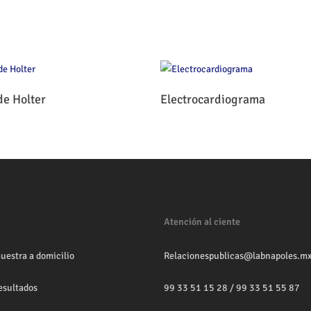
Leer Más
Leer Más
de Holter
Electrocardiograma
Atención al ciente
uestra a domicilio
Relacionespublicas@labnapoles.m
esultados
99 33 51 15 28
/
99 33 51 55 87