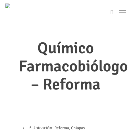
Skip
Men
to
search
main
content
Químico
Farmacobiólogo
– Reforma
Ubicación:
📍
Reforma, Chiapas