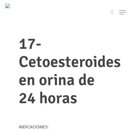
Skip
Men
to
search
main
content
17-
Cetoesteroides
en orina de
24 horas
INDICACIONES: