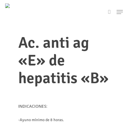
Skip
Men
to
search
main
content
Ac. anti ag
«E» de
hepatitis «B»
INDICACIONES:
-Ayuno mínimo de 8 horas.