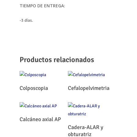
TIEMPO DE ENTREGA:
-3 días.
Productos relacionados
Leer Más
Leer Más
Colposcopia
Cefalopelvimetria
Leer Más
Calcáneo axial AP
Leer Más
Cadera-ALAR y
obturatriz