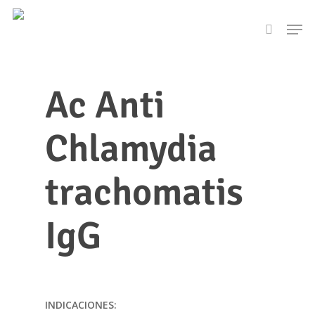
Skip
Men
to
search
main
content
Ac Anti
Chlamydia
trachomatis
IgG
INDICACIONES: