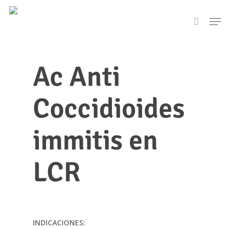
Skip
Men
to
search
main
content
Ac Anti
Coccidioides
immitis en
LCR
INDICACIONES: