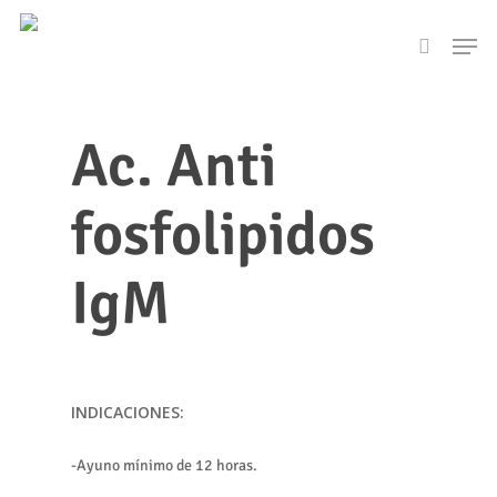
Skip
Men
to
search
main
content
Ac. Anti
fosfolipidos
IgM
INDICACIONES:
-Ayuno mínimo de 12 horas.