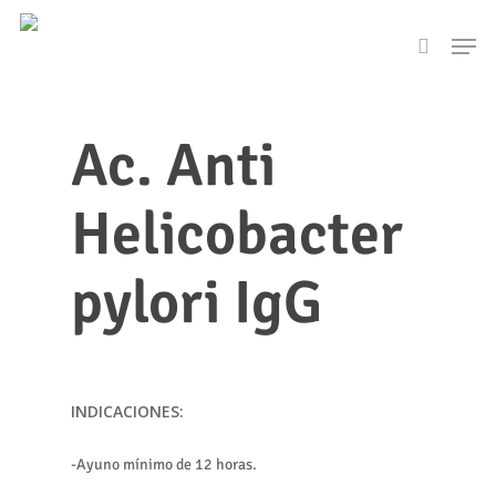
Skip
Men
to
search
main
content
Ac. Anti
Helicobacter
pylori IgG
INDICACIONES:
-Ayuno mínimo de 12 horas.