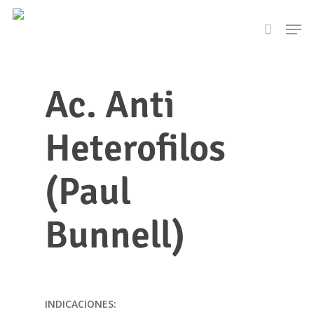
Skip
Men
to
search
main
content
Ac. Anti
Heterofilos
(Paul
Bunnell)
INDICACIONES: