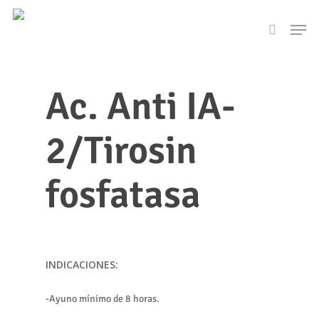
Skip
Men
to
search
main
content
Ac. Anti IA-
2/Tirosin
fosfatasa
INDICACIONES:
-Ayuno mínimo de 8 horas.