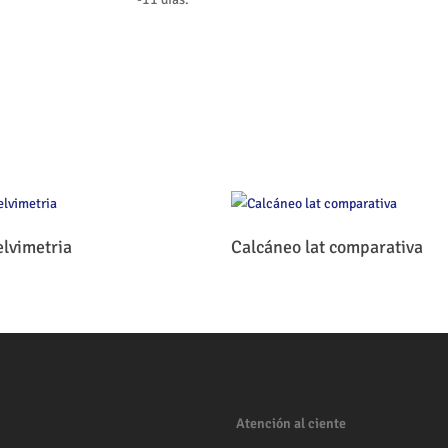
Leer Más
Leer Más
elvimetria
Calcáneo lat comparativa
Atención al ciente