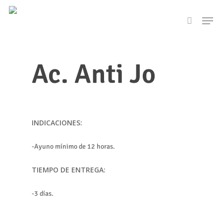
Skip
Men
to
search
main
content
Ac. Anti Jo
INDICACIONES:
-Ayuno mínimo de 12 horas.
TIEMPO DE ENTREGA:
-3 días.