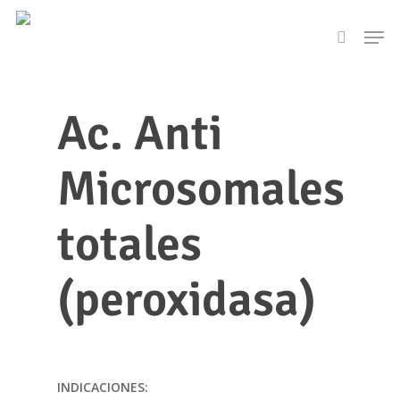
Skip
Men
to
search
main
content
Ac. Anti
Microsomales
totales
(peroxidasa)
INDICACIONES: