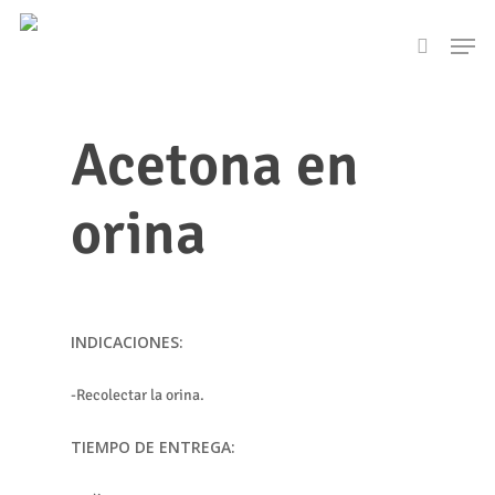
Skip
Men
to
search
main
content
Acetona en
orina
INDICACIONES:
-Recolectar la orina.
TIEMPO DE ENTREGA: