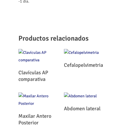
-1 día.
Productos relacionados
Leer Más
Cefalopelvimetria
Leer Más
Clavículas AP
comparativa
Leer Más
Abdomen lateral
Leer Más
Maxilar Antero
Posterior