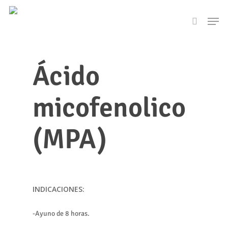
Skip
Men
to
search
main
content
Ácido
micofenolico
(MPA)
INDICACIONES:
-Ayuno de 8 horas.