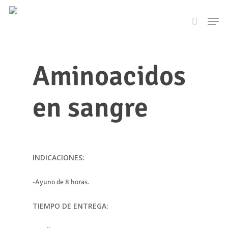
Skip
Men
to
search
main
content
Aminoacidos
en sangre
INDICACIONES:
-Ayuno de 8 horas.
TIEMPO DE ENTREGA: