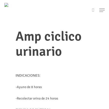
Skip
Men
to
search
main
content
Amp ciclico
urinario
INDICACIONES:
-Ayuno de 8 horas
-Recolectar orina de 24 horas