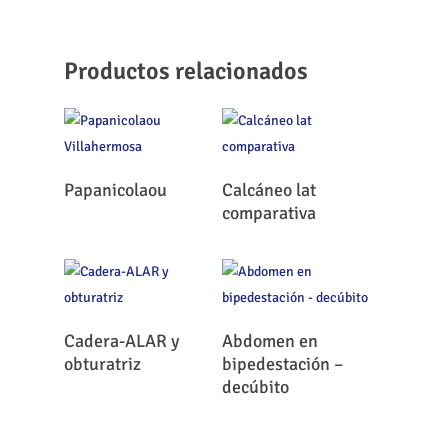
Productos relacionados
Leer Más
Leer Más
Papanicolaou
Calcáneo lat
comparativa
Leer Más
Leer Más
Cadera-ALAR y
Abdomen en
obturatriz
bipedestación –
decúbito