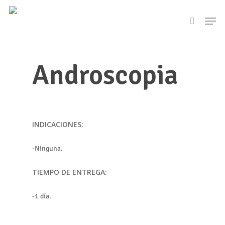
Skip
Men
to
search
main
content
Androscopia
INDICACIONES:
-Ninguna.
TIEMPO DE ENTREGA:
-1 día.