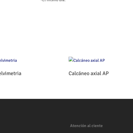
Leer Más
Leer Más
elvimetria
Calcáneo axial AP
Atención al ciente