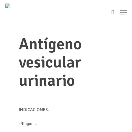
Skip
Men
to
search
main
content
Antígeno
vesicular
urinario
INDICACIONES:
-Ninguna.