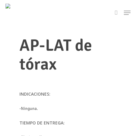
Skip
Men
to
search
main
content
AP-LAT de
tórax
INDICACIONES:
-Ninguna.
TIEMPO DE ENTREGA: