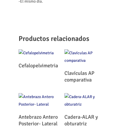
-El mismo día.
Productos relacionados
Leer Más
Cefalopelvimetria
Leer Más
Clavículas AP
comparativa
Leer Más
Leer Más
Antebrazo Antero
Cadera-ALAR y
Posterior- Lateral
obturatriz