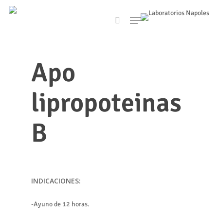
Skip
Menu
to
search
main
content
Apo
lipropoteinas
B
INDICACIONES:
-Ayuno de 12 horas.