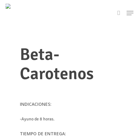
Skip
Men
to
search
main
content
Beta-
Carotenos
INDICACIONES:
-Ayuno de 8 horas.
TIEMPO DE ENTREGA: