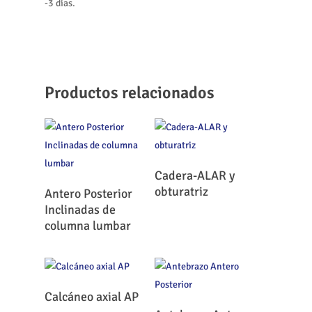
-3 días.
Productos relacionados
Leer Más
Cadera-ALAR y
Leer Más
obturatriz
Antero Posterior
Inclinadas de
columna lumbar
Leer Más
Calcáneo axial AP
Leer Más