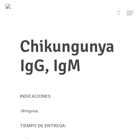
Skip
Men
to
search
main
content
Chikungunya
IgG, IgM
INDICACIONES:
-Ninguna.
TIEMPO DE ENTREGA: