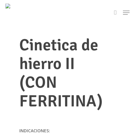
Skip
Men
to
search
main
content
Cinetica de
hierro II
(CON
FERRITINA)
INDICACIONES: