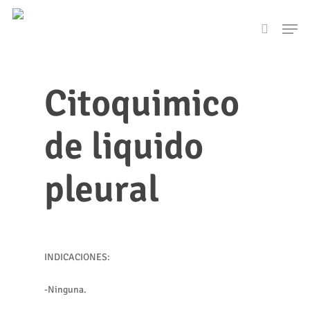
Skip
Men
to
search
main
content
Citoquimico
de liquido
pleural
INDICACIONES:
-Ninguna.