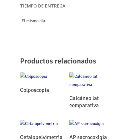
TIEMPO DE ENTREGA:
-El mismo día.
Productos relacionados
Leer Más
Colposcopia
Leer Más
Calcáneo lat
comparativa
Leer Más
Leer Más
Cefalopelvimetria
AP sacrocoxigia