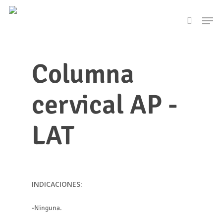
Skip
Men
to
search
main
content
Columna
cervical AP -
LAT
INDICACIONES:
-Ninguna.