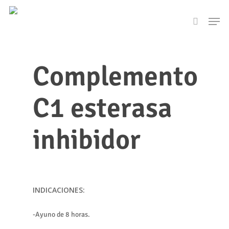
Skip
Men
to
search
main
content
Complemento
C1 esterasa
inhibidor
INDICACIONES:
-Ayuno de 8 horas.