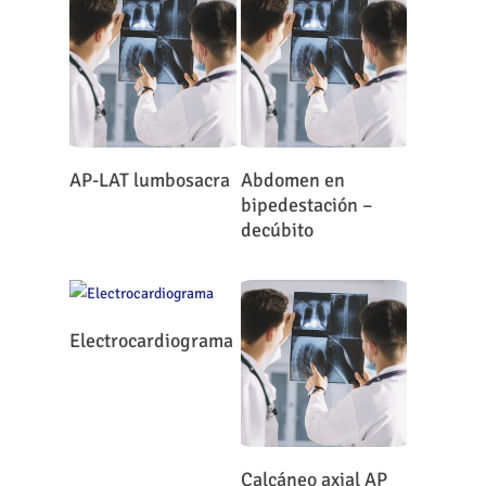
Leer Más
Leer Más
AP-LAT lumbosacra
Abdomen en
bipedestación –
decúbito
Leer Más
Electrocardiograma
Leer Más
Calcáneo axial AP