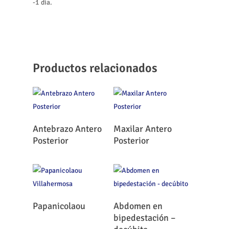
-1 día.
Productos relacionados
Leer Más
Leer Más
Antebrazo Antero
Maxilar Antero
Posterior
Posterior
Leer Más
Leer Más
Papanicolaou
Abdomen en
bipedestación –