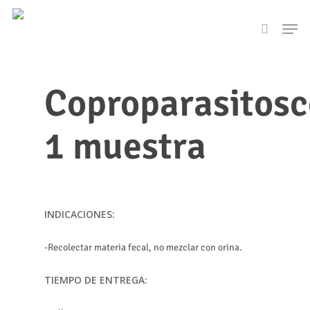
Skip
Men
to
search
main
content
Coproparasitosc
1 muestra
INDICACIONES:
-Recolectar materia fecal, no mezclar con orina.
TIEMPO DE ENTREGA: