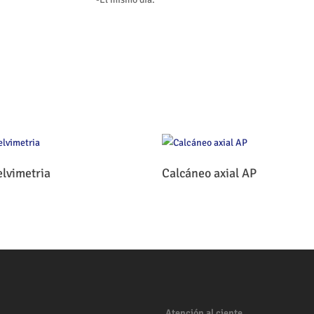
Leer Más
Leer Más
elvimetria
Calcáneo axial AP
Atención al ciente