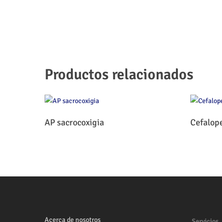
Productos relacionados
Leer Más
AP sacrocoxigia
Cefalop
Acerca de nosotros
Servicios