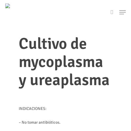
Skip
Men
to
search
main
content
Cultivo de
mycoplasma
y ureaplasma
INDICACIONES:
– No tomar antibióticos.