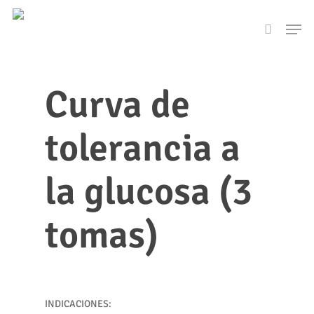
Skip
Men
to
search
main
content
Curva de
tolerancia a
la glucosa (3
tomas)
INDICACIONES: