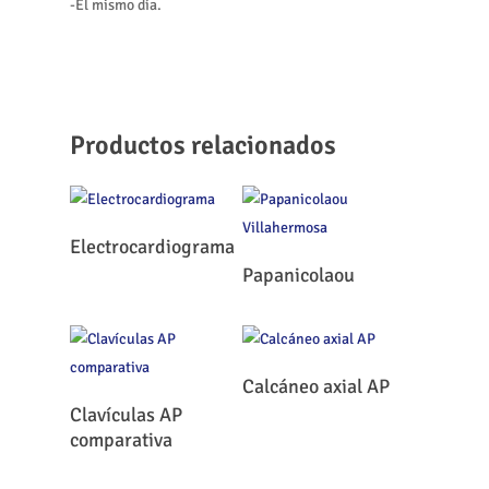
-El mismo día.
Productos relacionados
Leer Más
Electrocardiograma
Leer Más
Papanicolaou
Leer Más
Calcáneo axial AP
Leer Más
Clavículas AP
comparativa