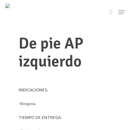
Skip
Men
to
search
main
content
De pie AP
izquierdo
INDICACIONES:
-Ninguna.
TIEMPO DE ENTREGA: