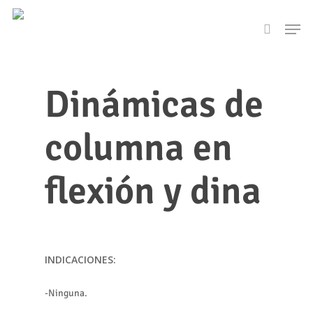
Skip
Men
to
search
main
content
Dinámicas de
columna en
flexión y dina
INDICACIONES:
-Ninguna.