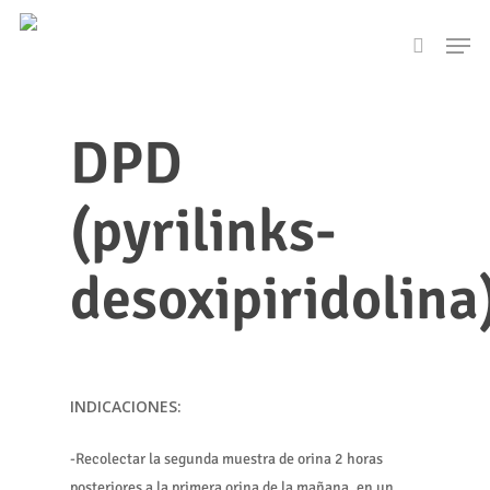
Skip
Men
to
search
main
content
DPD
(pyrilinks-
desoxipiridolina
INDICACIONES:
-Recolectar la segunda muestra de orina 2 horas
posteriores a la primera orina de la mañana, en un