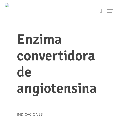
Skip
Men
to
search
main
content
Enzima
convertidora
de
angiotensina
INDICACIONES: