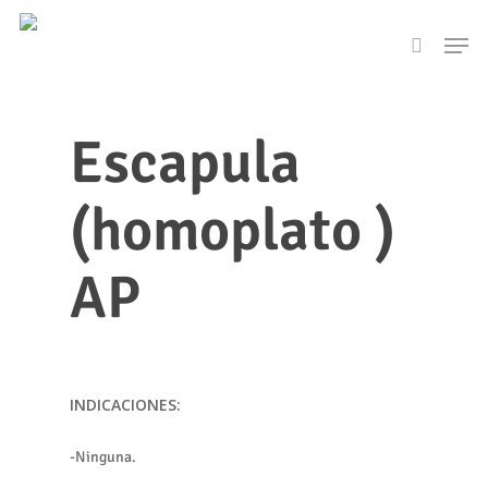
Skip
Men
to
search
main
content
Escapula
(homoplato )
AP
INDICACIONES:
-Ninguna.