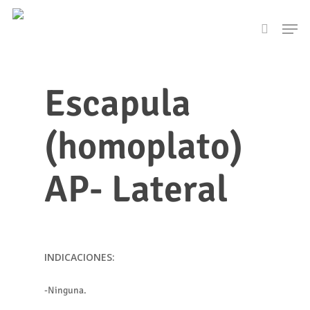
Skip
Men
to
search
main
content
Escapula
(homoplato)
AP- Lateral
INDICACIONES:
-Ninguna.