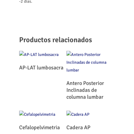
-2 días.
Productos relacionados
Leer Más
AP-LAT lumbosacra
Leer Más
Antero Posterior
Inclinadas de
columna lumbar
Leer Más
Leer Más
Cefalopelvimetria
Cadera AP