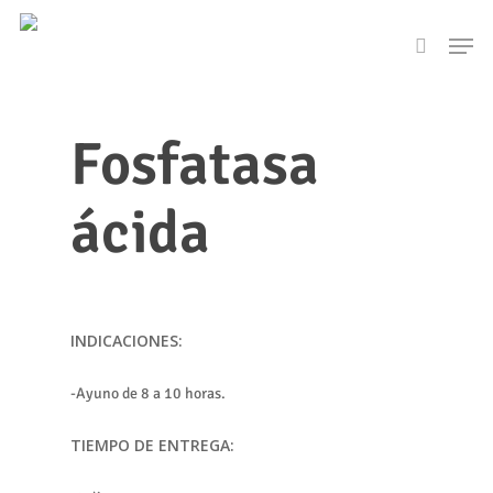
Skip
Men
to
search
main
content
Fosfatasa
ácida
INDICACIONES:
-Ayuno de 8 a 10 horas.
TIEMPO DE ENTREGA: