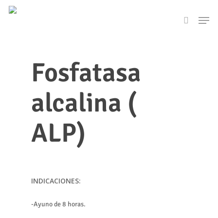
Skip
Men
to
search
main
content
Fosfatasa
alcalina (
ALP)
INDICACIONES:
-Ayuno de 8 horas.