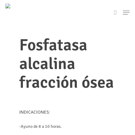
Skip
Men
to
search
main
content
Fosfatasa
alcalina
fracción ósea
INDICACIONES:
-Ayuno de 8 a 10 horas.