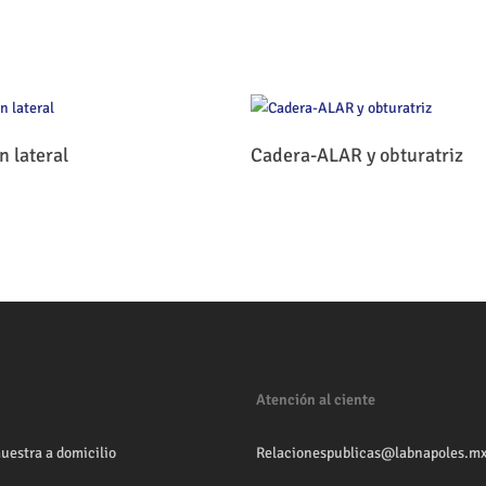
Leer Más
Leer Más
 lateral
Cadera-ALAR y obturatriz
Atención al ciente
uestra a domicilio
Relacionespublicas@labnapoles.m