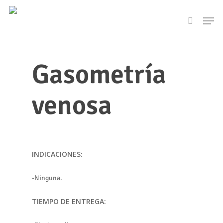
Skip
Men
to
search
main
content
Gasometría
venosa
INDICACIONES:
-Ninguna.
TIEMPO DE ENTREGA: